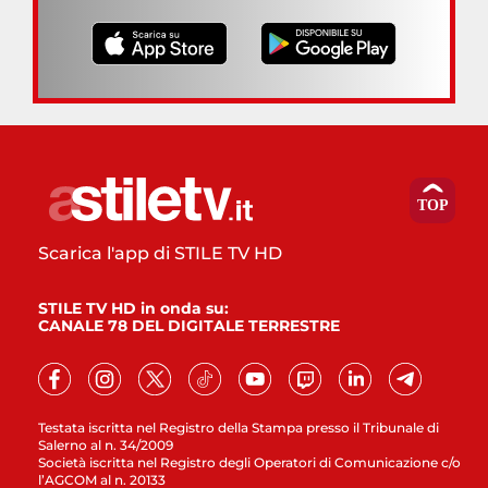
Scarica l'app di STILE TV HD
STILE TV HD in onda su:
CANALE 78 DEL DIGITALE TERRESTRE
Testata iscritta nel Registro della Stampa presso il Tribunale di
Salerno al n. 34/2009
Società iscritta nel Registro degli Operatori di Comunicazione c/o
l’AGCOM al n. 20133