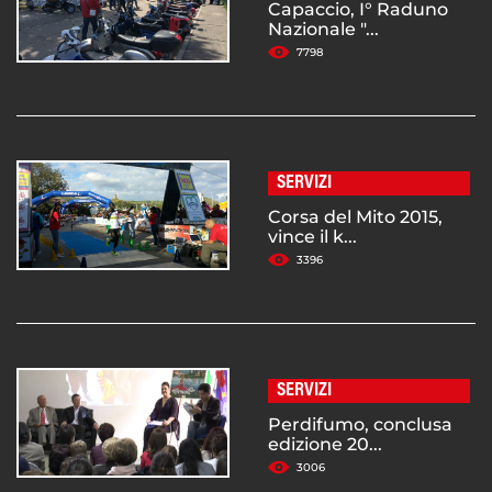
Capaccio, I° Raduno
Nazionale "...
7798
SERVIZI
Corsa del Mito 2015,
vince il k...
3396
SERVIZI
Perdifumo, conclusa
edizione 20...
3006