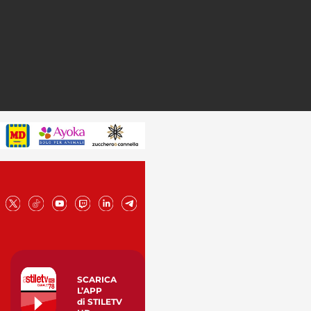
SCARICA
L’APP
di STILETV