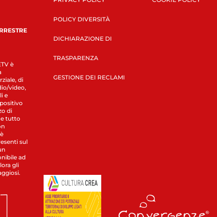
POLICY DIVERSITÀ
ERRESTRE
DICHIARAZIONE DI
TRASPARENZA
LETV è
a
GESTIONE DEI RECLAMI
ziale, di
dio/video,
i e
spositivo
zo di
 e tutto
on
 è
esenti sul
un
nibile ad
ora gli
aggiosi.