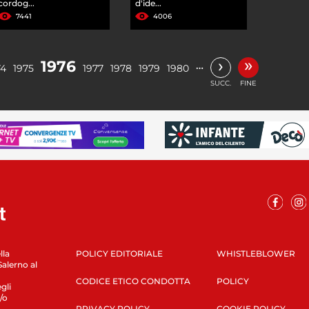
cordog...
d'ide...
7441
4006
»
›
1976
…
74
1975
1977
1978
1979
1980
SUCC.
FINE
lla
POLICY EDITORIALE
WHISTLEBLOWER
Salerno al
CODICE ETICO CONDOTTA
POLICY
gli
/o
PRIVACY POLICY
COOKIE POLICY