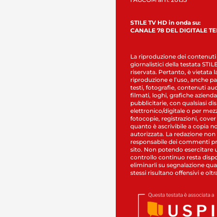
STILE TV HD in onda su:
CANALE 78 DEL DIGITALE T
La riproduzione dei contenuti
giornalistici della testata STI
riservata. Pertanto, è vietata l
riproduzione e l’uso, anche par
testi, fotografie, contenuti au
filmati, loghi, grafiche aziendal
pubblicitarie, con qualsiasi di
elettronico/digitale o per mez
fotocopie, registrazioni, cover
quanto è ascrivibile a copia n
autorizzata. La redazione non
responsabile dei commenti pr
sito. Non potendo esercitare 
controllo continuo resta dispo
eliminarli su segnalazione qual
stessi risultano offensivi e oltr