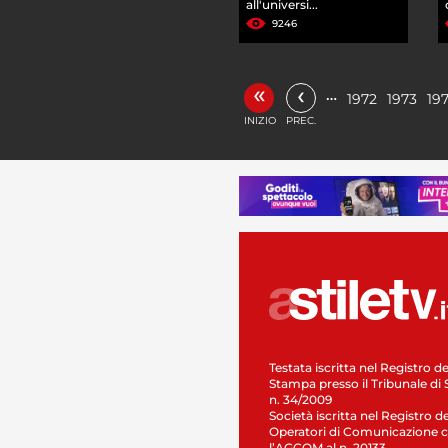
all'universi...
9246
«
‹
…
1972
1973
19
INIZIO
PREC.
Testata iscritta nel Registro de
Stampa presso il Tribunale di 
n. 34/2009
Società iscritta nel Registro de
Operatori di Comunicazione c
l’AGCOM al n. 20133