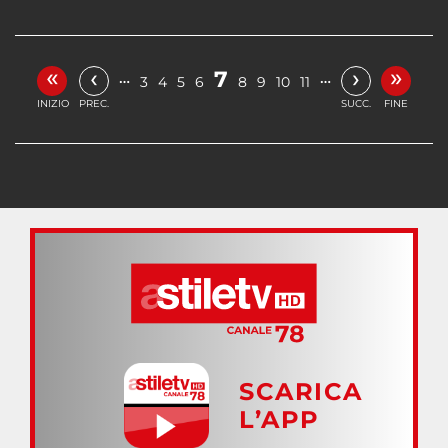
«
»
‹
›
7
…
…
3
4
5
6
8
9
10
11
INIZIO
PREC.
SUCC.
FINE
SCARICA
L’APP