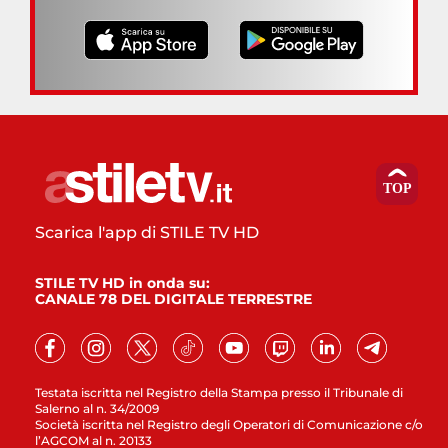
Scarica l'app di STILE TV HD
STILE TV HD in onda su:
CANALE 78 DEL DIGITALE TERRESTRE
Testata iscritta nel Registro della Stampa presso il Tribunale di
Salerno al n. 34/2009
Società iscritta nel Registro degli Operatori di Comunicazione c/o
l’AGCOM al n. 20133