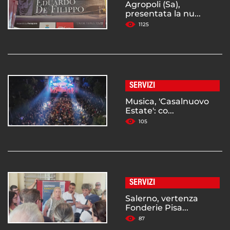
Agropoli (Sa),
presentata la nu...
1125
SERVIZI
Musica, 'Casalnuovo
Estate': co...
105
SERVIZI
Salerno, vertenza
Fonderie Pisa...
87