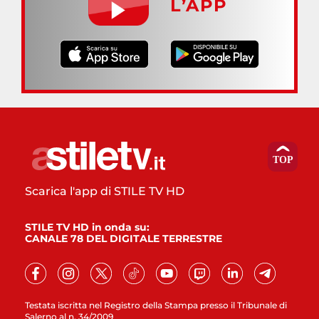
L’APP
Scarica l'app di STILE TV HD
STILE TV HD in onda su:
CANALE 78 DEL DIGITALE TERRESTRE
Testata iscritta nel Registro della Stampa presso il Tribunale di
Salerno al n. 34/2009