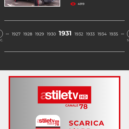
4919
1931
…
…
1927
1928
1929
1930
1932
1933
1934
1935
C.
S
SCARICA