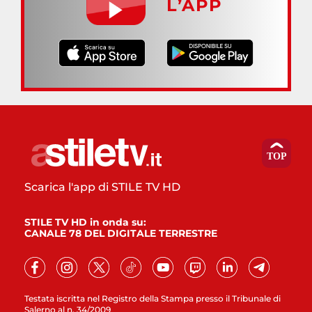
L’APP
Scarica l'app di STILE TV HD
STILE TV HD in onda su:
CANALE 78 DEL DIGITALE TERRESTRE
Testata iscritta nel Registro della Stampa presso il Tribunale di
Salerno al n. 34/2009