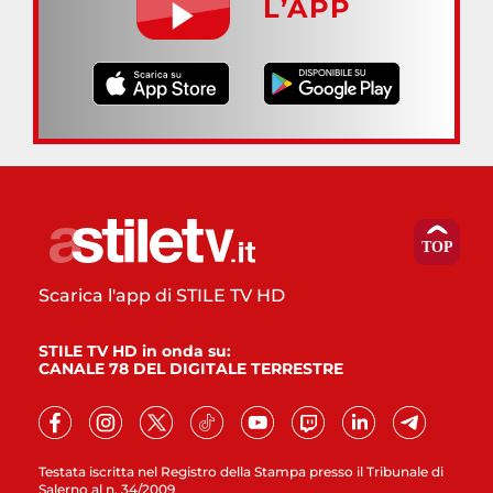
L’APP
Scarica l'app di STILE TV HD
STILE TV HD in onda su:
CANALE 78 DEL DIGITALE TERRESTRE
Testata iscritta nel Registro della Stampa presso il Tribunale di
Salerno al n. 34/2009