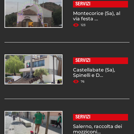
SERVIZI
Montecorice (Sa), al
via festa ...
123
SERVIZI
Castellabate (Sa),
Spinelli e D...
76
SERVIZI
Salerno, raccolta dei
mozziconi...