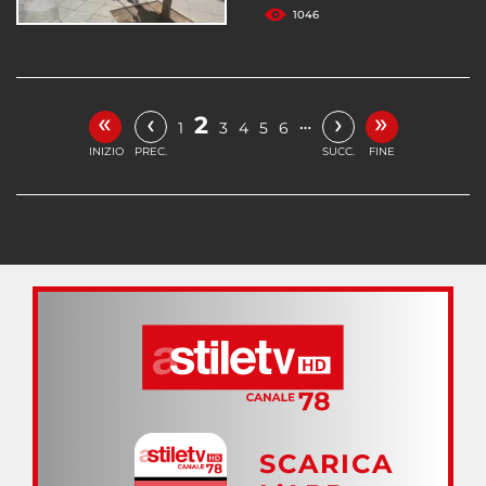
1046
«
»
‹
›
2
…
1
3
4
5
6
INIZIO
PREC.
SUCC.
FINE
SCARICA