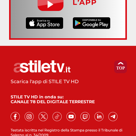
L’APP
Scarica l'app di STILE TV HD
STILE TV HD in onda su:
CANALE 78 DEL DIGITALE TERRESTRE
Testata iscritta nel Registro della Stampa presso il Tribunale di
Salerno al n. 34/2009