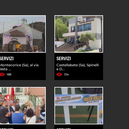
SERVIZI
SERVIZI
Montecorice (Sa), al via
Castellabate (Sa), Spinelli
festa ...
e D...
188
134