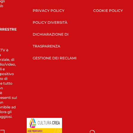
gli
/o
PRIVACY POLICY
COOKIE POLICY
POLICY DIVERSITÀ
ERRESTRE
DICHIARAZIONE DI
TRASPARENZA
LETV è
a
GESTIONE DEI RECLAMI
ziale, di
dio/video,
i e
spositivo
zo di
 e tutto
on
 è
esenti sul
un
nibile ad
ora gli
aggiosi.