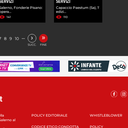
SERVIZI
SERVIZI
Salerno, Fonderie Pisano:
Capaccio Paestum (Sa), 1'
opera...
edizi...
141
110
»
›
…
7
8
9
10
SUCC.
FINE
lla
POLICY EDITORIALE
WHISTLEBLOWER
Salerno al
CODICE ETICO CONDOTTA
POLICY