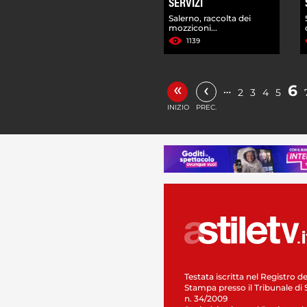
SERVIZI
Salerno, raccolta dei
mozziconi...
1139
«
‹
6
…
2
3
4
5
INIZIO
PREC.
Testata iscritta nel Registro de
Stampa presso il Tribunale di 
n. 34/2009