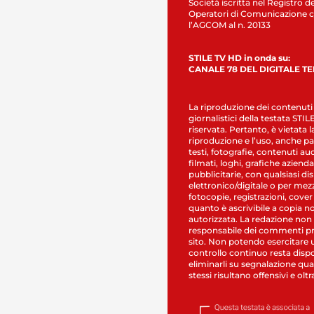
Società iscritta nel Registro de
Operatori di Comunicazione c
l’AGCOM al n. 20133
STILE TV HD in onda su:
CANALE 78 DEL DIGITALE T
La riproduzione dei contenuti
giornalistici della testata STI
riservata. Pertanto, è vietata l
riproduzione e l’uso, anche par
testi, fotografie, contenuti au
filmati, loghi, grafiche aziendal
pubblicitarie, con qualsiasi di
elettronico/digitale o per mez
fotocopie, registrazioni, cover
quanto è ascrivibile a copia n
autorizzata. La redazione non
responsabile dei commenti pr
sito. Non potendo esercitare 
controllo continuo resta dispo
eliminarli su segnalazione qual
stessi risultano offensivi e oltr