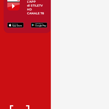
L’APP
di STILETV
HD
CANALE 78