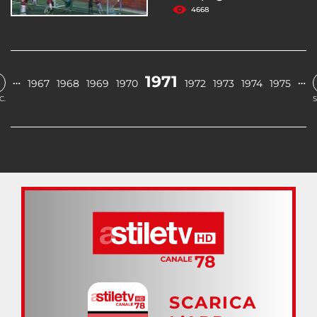
4668
1971
…
…
1967
1968
1969
1970
1972
1973
1974
1975
C.
S
SCARICA