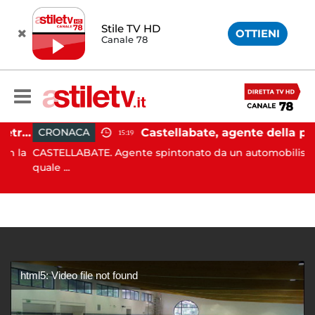
Stile TV HD
OTTIENI
Canale 78
Castellabate, barca di 12 metri resta incastrata sugli scogli: salvate 9 persone
Castellabate, agente della polizia locale aggredito per una multa: turista denunciato
CRONACA
15:19
 la
CASTELLABATE. Agente spintonato da un automobilista al
quale ...
html5: Video file not found