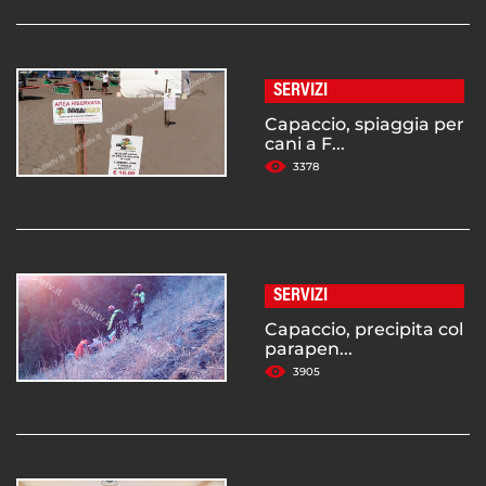
SERVIZI
Capaccio, spiaggia per
cani a F...
3378
SERVIZI
Capaccio, precipita col
parapen...
3905