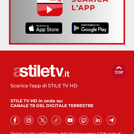
L’APP
Scarica l'app di STILE TV HD
STILE TV HD in onda su:
CANALE 78 DEL DIGITALE TERRESTRE
Testata iscritta nel Registro della Stampa presso il Tribunale di