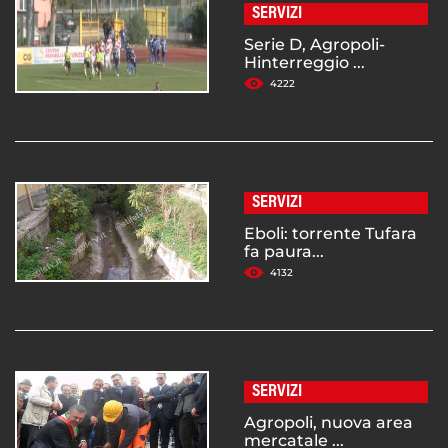
SERVIZI
Serie D, Agropoli-
Hinterreggio ...
4222
SERVIZI
Eboli: torrente Tufara
fa paura...
4132
SERVIZI
Agropoli, nuova area
mercatale ...