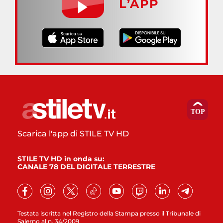
L’APP
Scarica l'app di STILE TV HD
STILE TV HD in onda su:
CANALE 78 DEL DIGITALE TERRESTRE
Testata iscritta nel Registro della Stampa presso il Tribunale di
Salerno al n. 34/2009