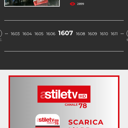
2899
1607
…
…
1603
1604
1605
1606
1608
1609
1610
1611
C.
SCARICA