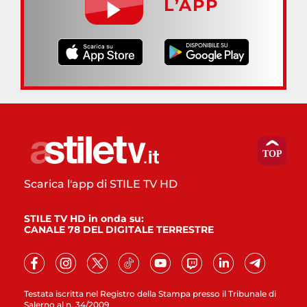
L’APP
Scarica l'app di STILE TV HD
STILE TV HD in onda su:
CANALE 78 DEL DIGITALE TERRESTRE
Testata iscritta nel Registro della Stampa presso il Tribunale di
Salerno al n. 34/2009