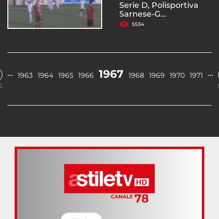
Serie D, Polisportiva
Sarnese-G...
5534
1967
…
…
1963
1964
1965
1966
1968
1969
1970
1971
.