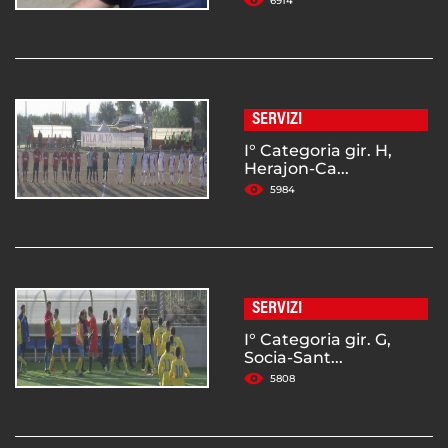
6914
SERVIZI
I° Categoria gir. H,
Herajon-Ca...
5984
SERVIZI
I° Categoria gir. G,
Socia-Sant...
5808