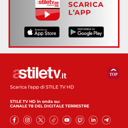
SCARICA
L’APP
Scarica l'app di STILE TV HD
STILE TV HD in onda su:
CANALE 78 DEL DIGITALE TERRESTRE