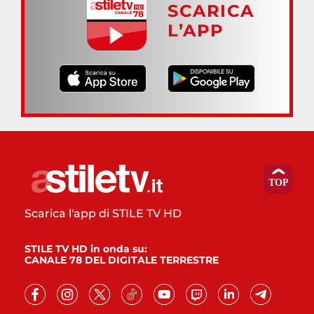
SCARICA
L’APP
Scarica l'app di STILE TV HD
STILE TV HD in onda su:
CANALE 78 DEL DIGITALE TERRESTRE