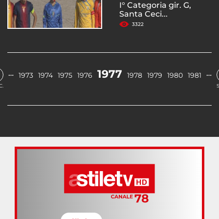
I° Categoria gir. G,
Santa Ceci...
3322
1977
…
…
1973
1974
1975
1976
1978
1979
1980
1981
C.