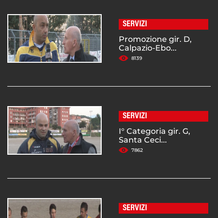
SERVIZI
Promozione gir. D,
Calpazio-Ebo...
8139
SERVIZI
I° Categoria gir. G,
Santa Ceci...
7862
SERVIZI