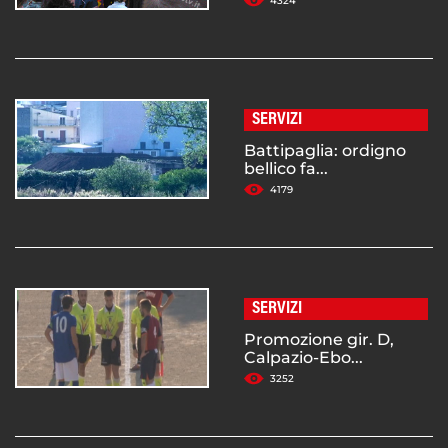
4324
SERVIZI
Battipaglia: ordigno
bellico fa...
4179
SERVIZI
Promozione gir. D,
Calpazio-Ebo...
3252