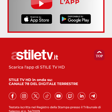
L’APP
Scarica l'app di STILE TV HD
STILE TV HD in onda su:
CANALE 78 DEL DIGITALE TERRESTRE
Testata iscritta nel Registro della Stampa presso il Tribunale di
Salerno al n. 34/2009