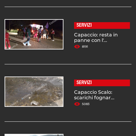
SERVIZI
Capaccio: resta in
panne con l'...
8191
SERVIZI
Capaccio Scalo:
scarichi fognar...
5083