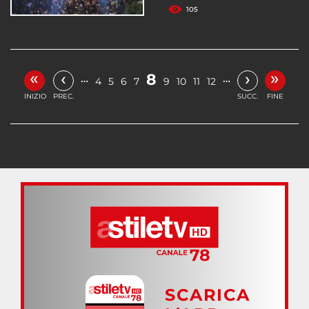
105
«
»
‹
›
8
…
…
4
5
6
7
9
10
11
12
INIZIO
PREC.
SUCC.
FINE
SCARICA