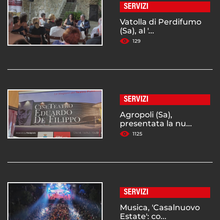
SERVIZI
Vatolla di Perdifumo
(Sa), al '...
129
SERVIZI
Agropoli (Sa),
presentata la nu...
1125
SERVIZI
Musica, 'Casalnuovo
Estate': co...