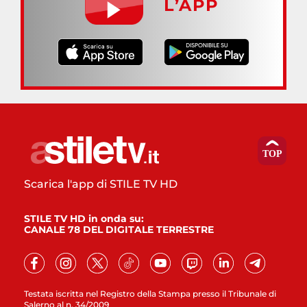
L’APP
Scarica l'app di STILE TV HD
STILE TV HD in onda su:
CANALE 78 DEL DIGITALE TERRESTRE
Testata iscritta nel Registro della Stampa presso il Tribunale di
Salerno al n. 34/2009