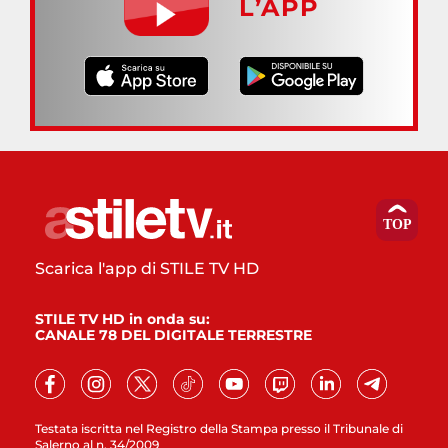
L’APP
Scarica l'app di STILE TV HD
STILE TV HD in onda su:
CANALE 78 DEL DIGITALE TERRESTRE
Testata iscritta nel Registro della Stampa presso il Tribunale di
Salerno al n. 34/2009