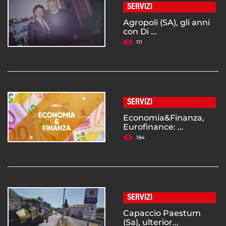
SERVIZI
Agropoli (SA), gli anni
con Di ...
111
SERVIZI
Economia&Finanza,
Eurofinance: ...
184
SERVIZI
Capaccio Paestum
(Sa), ulterior...