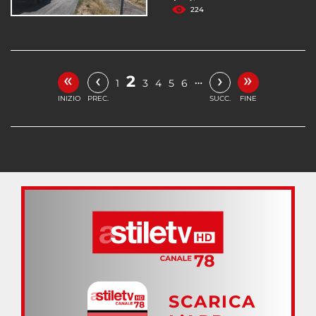
224
«
»
‹
›
2
…
1
3
4
5
6
INIZIO
PREC.
SUCC.
FINE
SCARICA