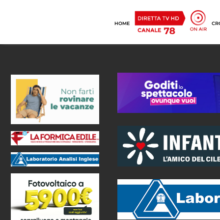
HOME
CR