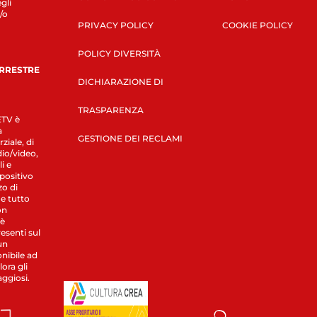
gli
/o
PRIVACY POLICY
COOKIE POLICY
POLICY DIVERSITÀ
ERRESTRE
DICHIARAZIONE DI
TRASPARENZA
LETV è
a
GESTIONE DEI RECLAMI
ziale, di
dio/video,
i e
spositivo
zo di
 e tutto
on
 è
esenti sul
un
nibile ad
ora gli
aggiosi.