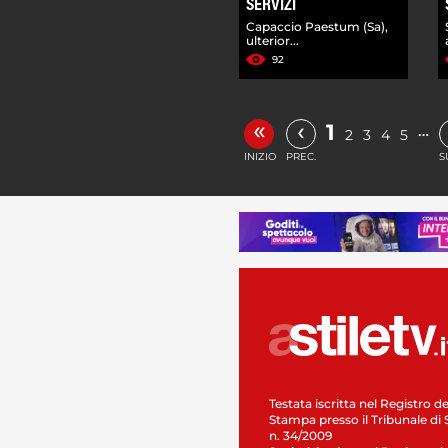
SERVIZI
Capaccio Paestum (Sa),
ulterior...
92
«
‹
1
…
2
3
4
5
INIZIO
PREC.
S
Testata iscritta nel Registro de
Stampa presso il Tribunale di 
n. 34/2009