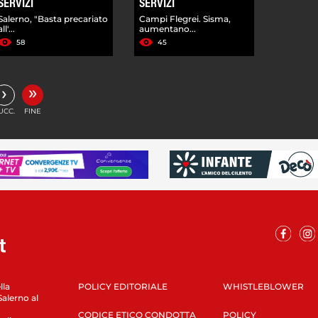
SERVIZI
SERVIZI
Salerno, "Basta precariato
Campi Flegrei. Sisma,
all'...
aumentano...
58
45
»
›
UCC.
FINE
lla
POLICY EDITORIALE
WHISTLEBLOWER
Salerno al
CODICE ETICO CONDOTTA
POLICY