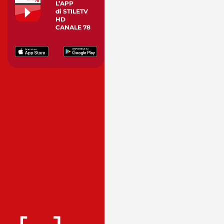
L’APP
di STILETV
HD
CANALE 78