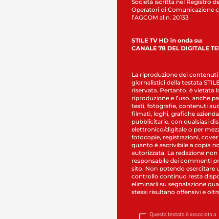
Società iscritta nel Registro de
Operatori di Comunicazione c
l’AGCOM al n. 20133
STILE TV HD in onda su:
CANALE 78 DEL DIGITALE T
La riproduzione dei contenuti
giornalistici della testata STI
riservata. Pertanto, è vietata l
riproduzione e l’uso, anche par
testi, fotografie, contenuti au
filmati, loghi, grafiche aziendal
pubblicitarie, con qualsiasi di
elettronico/digitale o per mez
fotocopie, registrazioni, cover
quanto è ascrivibile a copia n
autorizzata. La redazione non
responsabile dei commenti pr
sito. Non potendo esercitare 
controllo continuo resta dispo
eliminarli su segnalazione qual
stessi risultano offensivi e oltr