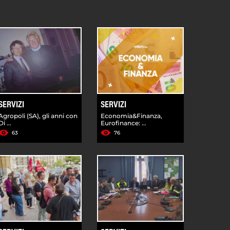
SERVIZI
SERVIZI
Agropoli (SA), gli anni con
Economia&Finanza,
Di ...
Eurofinance: ...
63
76