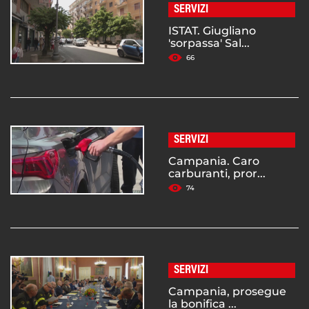
SERVIZI
ISTAT. Giugliano
'sorpassa' Sal...
66
SERVIZI
Campania. Caro
carburanti, pror...
74
SERVIZI
Campania, prosegue
la bonifica ...