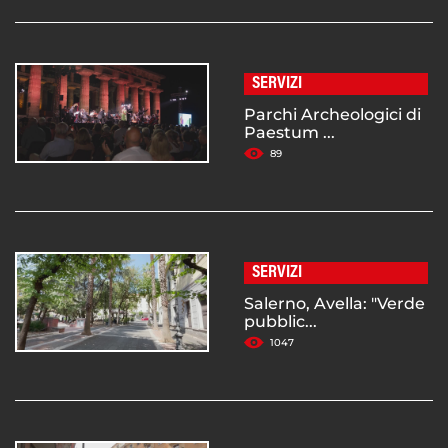
SERVIZI
Parchi Archeologici di
Paestum ...
89
SERVIZI
Salerno, Avella: "Verde
pubblic...
1047