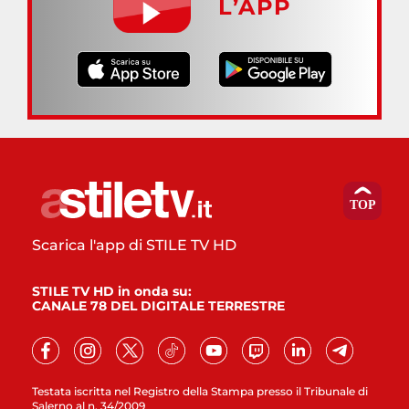
L’APP
Scarica l'app di STILE TV HD
STILE TV HD in onda su:
CANALE 78 DEL DIGITALE TERRESTRE
Testata iscritta nel Registro della Stampa presso il Tribunale di
Salerno al n. 34/2009