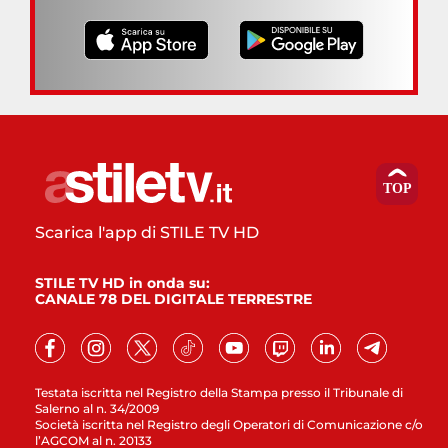
Scarica l'app di STILE TV HD
STILE TV HD in onda su:
CANALE 78 DEL DIGITALE TERRESTRE
Testata iscritta nel Registro della Stampa presso il Tribunale di
Salerno al n. 34/2009
Società iscritta nel Registro degli Operatori di Comunicazione c/o
l’AGCOM al n. 20133