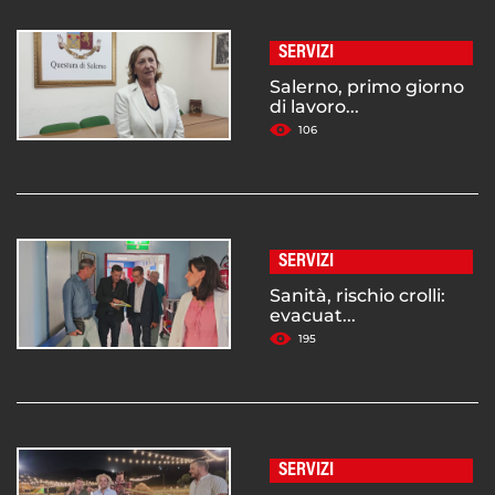
SERVIZI
Salerno, primo giorno
di lavoro...
106
SERVIZI
Sanità, rischio crolli:
evacuat...
195
SERVIZI