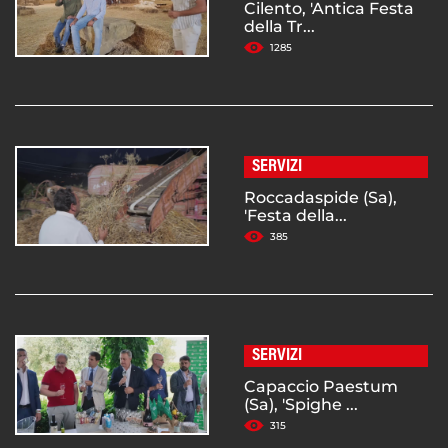
Cilento, 'Antica Festa
della Tr...
1285
SERVIZI
Roccadaspide (Sa),
'Festa della...
385
SERVIZI
Capaccio Paestum
(Sa), 'Spighe ...
315