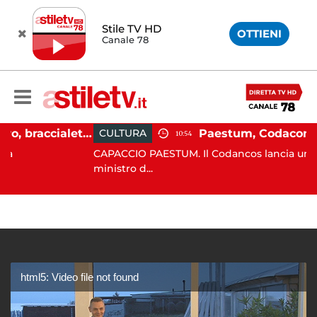
Stile TV HD
OTTIENI
Canale 78
Martina Carbonaro, braccialetto elettronico per i genitori della 14enne uccisa dall'ex
CULTURA
10:54
CAPACCIO PAESTUM. Il Codancos lancia un appello 
ministro d...
html5: Video file not found