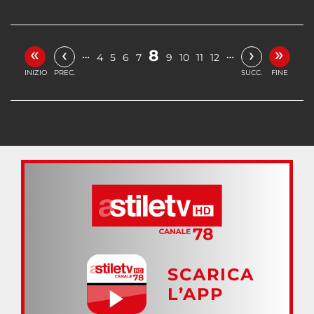
«
»
‹
›
8
…
…
4
5
6
7
9
10
11
12
INIZIO
PREC.
SUCC.
FINE
SCARICA
L’APP