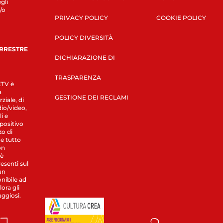
gli
/o
PRIVACY POLICY
COOKIE POLICY
POLICY DIVERSITÀ
ERRESTRE
DICHIARAZIONE DI
TRASPARENZA
LETV è
a
GESTIONE DEI RECLAMI
ziale, di
dio/video,
i e
spositivo
zo di
 e tutto
on
 è
esenti sul
un
nibile ad
ora gli
aggiosi.