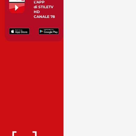
L’APP
di STILETV
HD
CANALE 78