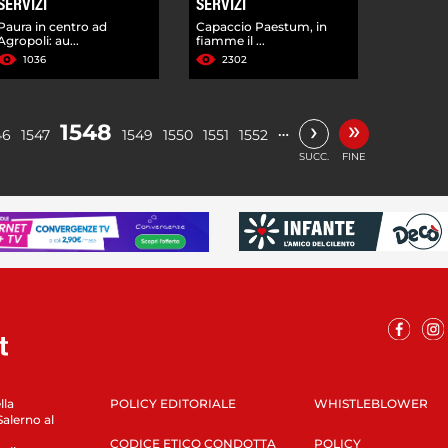
SERVIZI
SERVIZI
Paura in centro ad
Capaccio Paestum, in
Agropoli: au...
fiamme il ...
1036
2302
»
›
1548
…
46
1547
1549
1550
1551
1552
SUCC.
FINE
lla
POLICY EDITORIALE
WHISTLEBLOWER
Salerno al
CODICE ETICO CONDOTTA
POLICY