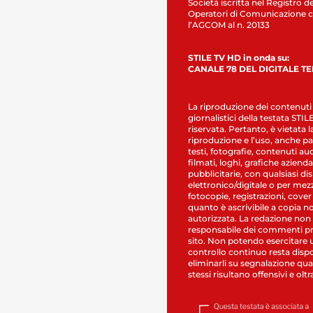
Società iscritta nel Registro de
Operatori di Comunicazione c
l’AGCOM al n. 20133
STILE TV HD in onda su:
CANALE 78 DEL DIGITALE T
La riproduzione dei contenuti
giornalistici della testata STI
riservata. Pertanto, è vietata l
riproduzione e l’uso, anche par
testi, fotografie, contenuti au
filmati, loghi, grafiche aziendal
pubblicitarie, con qualsiasi di
elettronico/digitale o per mez
fotocopie, registrazioni, cover
quanto è ascrivibile a copia n
autorizzata. La redazione non
responsabile dei commenti pr
sito. Non potendo esercitare 
controllo continuo resta dispo
eliminarli su segnalazione qual
stessi risultano offensivi e oltr