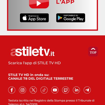
L’APP
Scarica l'app di STILE TV HD
STILE TV HD in onda su:
CANALE 78 DEL DIGITALE TERRESTRE
Testata iscritta nel Registro della Stampa presso il Tribunale di
Salerno al n. 34/2009