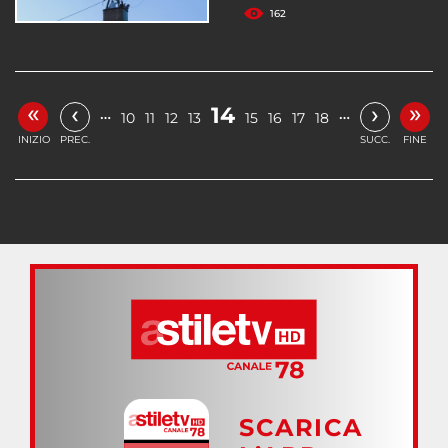
162
«
»
‹
›
14
…
…
10
11
12
13
15
16
17
18
INIZIO
PREC.
SUCC.
FINE
SCARICA