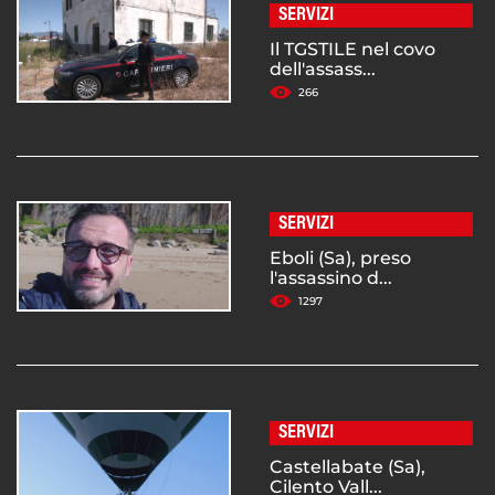
SERVIZI
Il TGSTILE nel covo
dell'assass...
266
SERVIZI
Eboli (Sa), preso
l'assassino d...
1297
SERVIZI
Castellabate (Sa),
Cilento Vall...