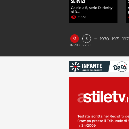
SERVIZI
Calcio a 5, serie D: derby
al R...
11036
«
‹
…
1970
1971
197
INIZIO
PREC.
Testata iscritta nel Registro de
Stampa presso il Tribunale di 
n. 34/2009