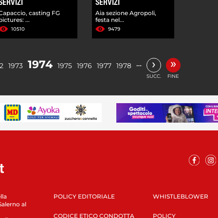
SERVIZI
SERVIZI
Capaccio, casting FG
Aia sezione Agropoli,
pictures: ...
festa nel...
10510
9479
»
›
1974
…
2
1973
1975
1976
1977
1978
SUCC.
FINE
lla
POLICY EDITORIALE
WHISTLEBLOWER
Salerno al
CODICE ETICO CONDOTTA
POLICY