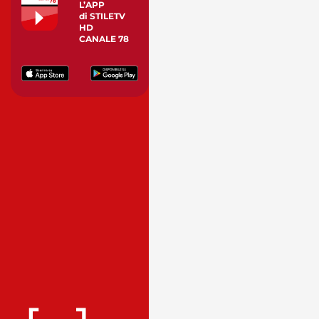
L’APP
di STILETV
HD
CANALE 78