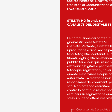
Società iscritta nel Registro de
Operatori di Comunicazione c
l’AGCOM al n. 20133
STILE TV HD in onda su:
CANALE 78 DEL DIGITALE T
La riproduzione dei contenuti
giornalistici della testata STI
riservata. Pertanto, è vietata l
riproduzione e l’uso, anche par
testi, fotografie, contenuti au
filmati, loghi, grafiche aziendal
pubblicitarie, con qualsiasi di
elettronico/digitale o per mez
fotocopie, registrazioni, cover
quanto è ascrivibile a copia n
autorizzata. La redazione non
responsabile dei commenti pr
sito. Non potendo esercitare 
controllo continuo resta dispo
eliminarli su segnalazione qual
stessi risultano offensivi e oltr