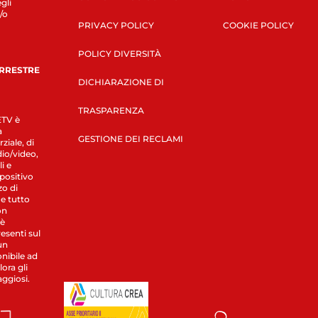
gli
/o
PRIVACY POLICY
COOKIE POLICY
POLICY DIVERSITÀ
ERRESTRE
DICHIARAZIONE DI
TRASPARENZA
LETV è
a
GESTIONE DEI RECLAMI
ziale, di
dio/video,
i e
spositivo
zo di
 e tutto
on
 è
esenti sul
un
nibile ad
ora gli
aggiosi.