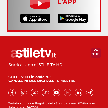
L’APP
Scarica l'app di STILE TV HD
STILE TV HD in onda su:
CANALE 78 DEL DIGITALE TERRESTRE
Testata iscritta nel Registro della Stampa presso il Tribunale di
Salerno al n. 34/2009