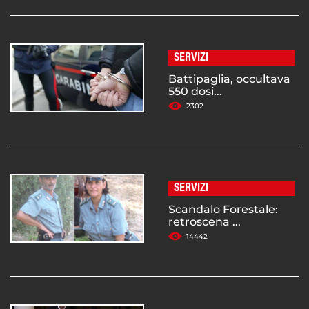
SERVIZI
Battipaglia, occultava
550 dosi...
2302
SERVIZI
Scandalo Forestale:
retroscena ...
14442