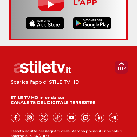
L’APP
Scarica l'app di STILE TV HD
STILE TV HD in onda su:
CANALE 78 DEL DIGITALE TERRESTRE
Testata iscritta nel Registro della Stampa presso il Tribunale di
Salerno al n. 34/2009