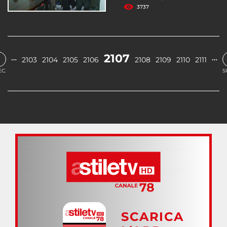
3737
‹
2107
…
…
2103
2104
2105
2106
2108
2109
2110
2111
C.
S
SCARICA