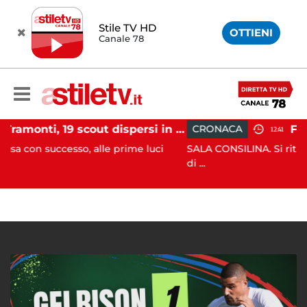
Stile TV HD
OTTIENI
Canale 78
Tramonti, 19 scout dispersi in montagna salvati dai vigili del fuoco
CRONACA
12:41
so, alle prime luci
SALA CONSILINA. Si ritrovano liquidato
di ...