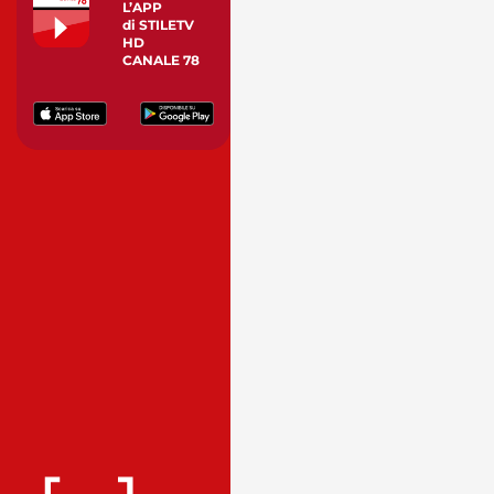
L’APP
di STILETV
HD
CANALE 78