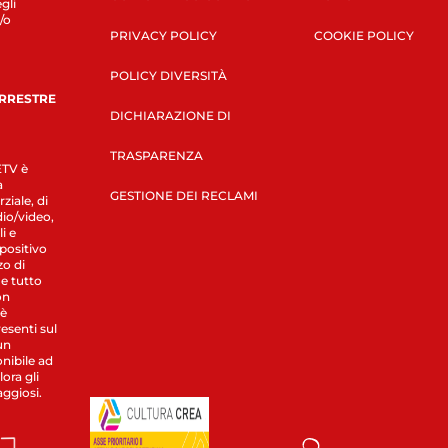
gli
/o
PRIVACY POLICY
COOKIE POLICY
POLICY DIVERSITÀ
ERRESTRE
DICHIARAZIONE DI
TRASPARENZA
LETV è
a
GESTIONE DEI RECLAMI
ziale, di
dio/video,
i e
spositivo
zo di
 e tutto
on
 è
esenti sul
un
nibile ad
ora gli
aggiosi.