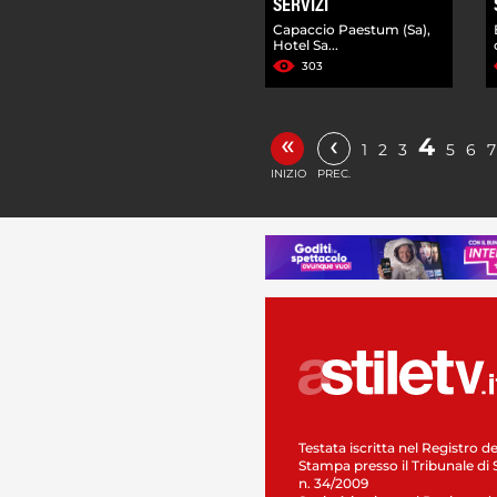
SERVIZI
Capaccio Paestum (Sa),
Hotel Sa...
303
«
‹
4
1
2
3
5
6
7
INIZIO
PREC.
Testata iscritta nel Registro de
Stampa presso il Tribunale di 
n. 34/2009