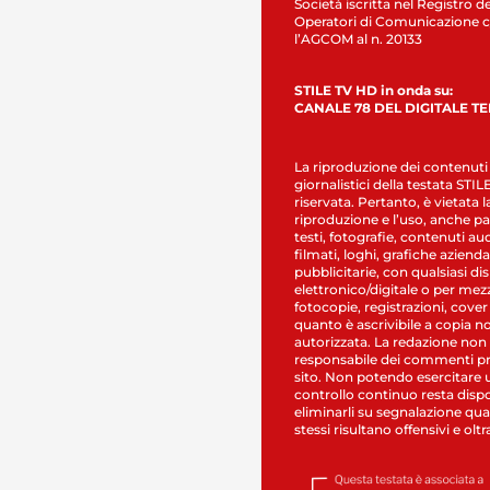
Società iscritta nel Registro de
Operatori di Comunicazione c
l’AGCOM al n. 20133
STILE TV HD in onda su:
CANALE 78 DEL DIGITALE T
La riproduzione dei contenuti
giornalistici della testata STI
riservata. Pertanto, è vietata l
riproduzione e l’uso, anche par
testi, fotografie, contenuti au
filmati, loghi, grafiche aziendal
pubblicitarie, con qualsiasi di
elettronico/digitale o per mez
fotocopie, registrazioni, cover
quanto è ascrivibile a copia n
autorizzata. La redazione non
responsabile dei commenti pr
sito. Non potendo esercitare 
controllo continuo resta dispo
eliminarli su segnalazione qual
stessi risultano offensivi e oltr