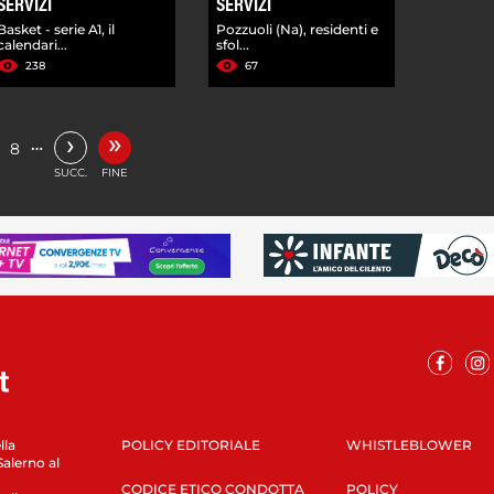
SERVIZI
SERVIZI
Basket - serie A1, il
Pozzuoli (Na), residenti e
calendari...
sfol...
238
67
»
›
…
8
SUCC.
FINE
lla
POLICY EDITORIALE
WHISTLEBLOWER
Salerno al
CODICE ETICO CONDOTTA
POLICY