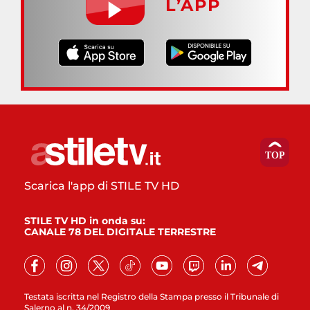
L’APP
Scarica l'app di STILE TV HD
STILE TV HD in onda su:
CANALE 78 DEL DIGITALE TERRESTRE
Testata iscritta nel Registro della Stampa presso il Tribunale di
Salerno al n. 34/2009