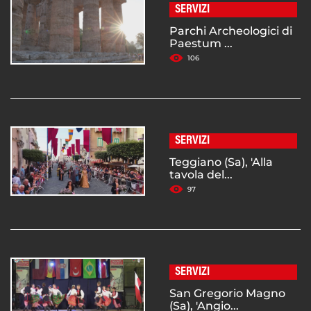
SERVIZI
Parchi Archeologici di
Paestum ...
106
SERVIZI
Teggiano (Sa), 'Alla
tavola del...
97
SERVIZI
San Gregorio Magno
(Sa), 'Angio...