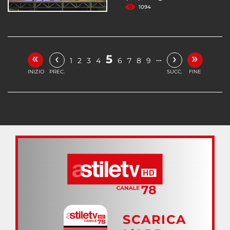
1094
«
»
‹
›
5
…
1
2
3
4
6
7
8
9
INIZIO
PREC.
SUCC.
FINE
SCARICA