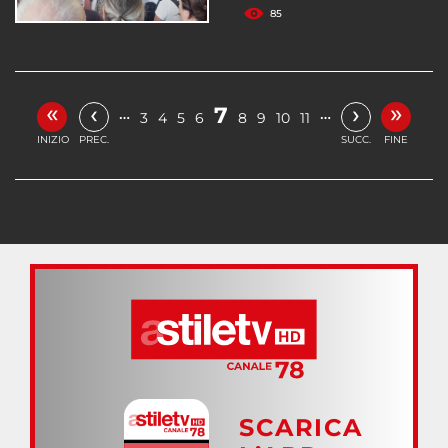
85
«
»
‹
›
7
…
…
3
4
5
6
8
9
10
11
INIZIO
PREC.
SUCC.
FINE
SCARICA