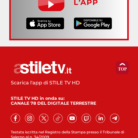
L’APP
Scarica l'app di STILE TV HD
STILE TV HD in onda su:
CANALE 78 DEL DIGITALE TERRESTRE
Testata iscritta nel Registro della Stampa presso il Tribunale di
Salerno al n. 34/2009