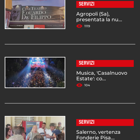
SERVIZI
Agropoli (Sa),
presentata la nu...
1119
SERVIZI
Musica, 'Casalnuovo
Estate': co...
104
SERVIZI
Salerno, vertenza
Fonderie Pisa...