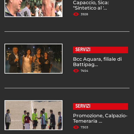
Capaccio, Sica:
"Sintetico al '...
3928
SERVIZI
Bcc Aquara, filiale di
Battipag...
7454
SERVIZI
Promozione, Calpazio-
Temeraria ...
7303