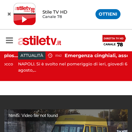
Stile TV HD
OTTIENI
Canale 78
Salerno, colpi di pistola esplosi a Pastena: paura tra i residenti
Emergenza cinghiali, assessora Serluca: “Al via il Tavolo tecnico permanente della Regione Campania”
ATTUALITÀ
15:42
cco
NAPOLI. Si è svolto nel pomeriggio di ieri, giovedì 6
agosto,...
html5: Video file not found