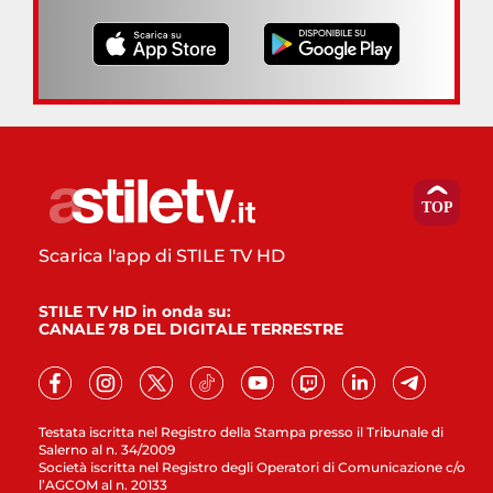
Scarica l'app di STILE TV HD
STILE TV HD in onda su:
CANALE 78 DEL DIGITALE TERRESTRE
Testata iscritta nel Registro della Stampa presso il Tribunale di
Salerno al n. 34/2009
Società iscritta nel Registro degli Operatori di Comunicazione c/o
l’AGCOM al n. 20133