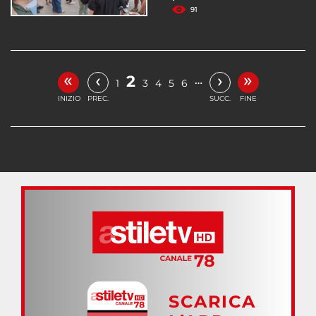
91
«
»
‹
›
2
…
1
3
4
5
6
INIZIO
PREC.
SUCC.
FINE
SCARICA