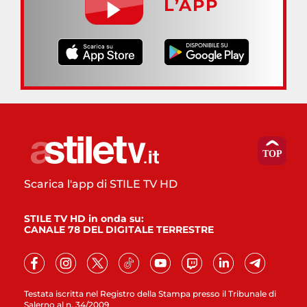
L’APP
Scarica l'app di STILE TV HD
STILE TV HD in onda su:
CANALE 78 DEL DIGITALE TERRESTRE
Testata iscritta nel Registro della Stampa presso il Tribunale di
Salerno al n. 34/2009