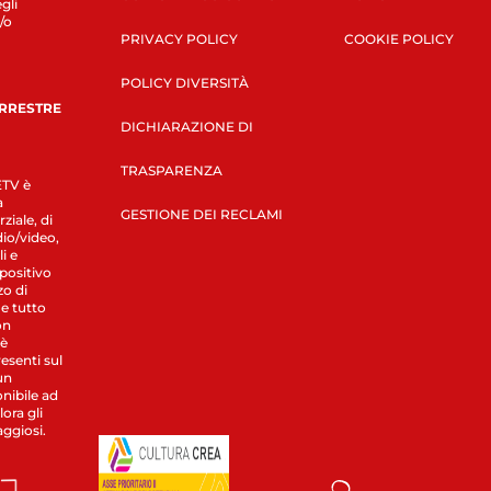
gli
/o
PRIVACY POLICY
COOKIE POLICY
POLICY DIVERSITÀ
ERRESTRE
DICHIARAZIONE DI
TRASPARENZA
LETV è
a
GESTIONE DEI RECLAMI
ziale, di
dio/video,
i e
spositivo
zo di
 e tutto
on
 è
esenti sul
un
nibile ad
ora gli
aggiosi.