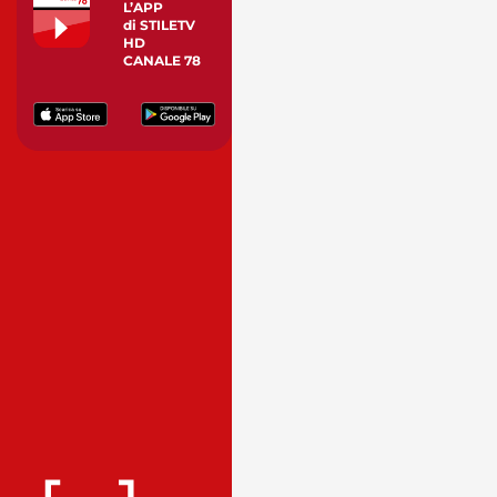
L’APP
di STILETV
HD
CANALE 78