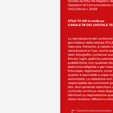
Società iscritta nel Registro de
Operatori di Comunicazione c
l’AGCOM al n. 20133
STILE TV HD in onda su:
CANALE 78 DEL DIGITALE T
La riproduzione dei contenuti
giornalistici della testata STI
riservata. Pertanto, è vietata l
riproduzione e l’uso, anche par
testi, fotografie, contenuti au
filmati, loghi, grafiche aziendal
pubblicitarie, con qualsiasi di
elettronico/digitale o per mez
fotocopie, registrazioni, cover
quanto è ascrivibile a copia n
autorizzata. La redazione non
responsabile dei commenti pr
sito. Non potendo esercitare 
controllo continuo resta dispo
eliminarli su segnalazione qual
stessi risultano offensivi e oltr