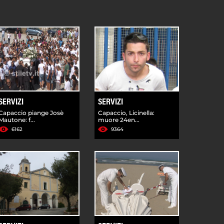
SERVIZI
SERVIZI
Capaccio piange Josè
Capaccio, Licinella:
Mautone: f...
muore 24en...
6162
9364