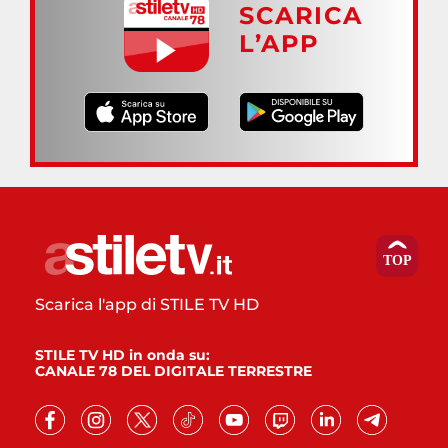
SCARICA
L’APP
Scarica l'app di STILE TV HD
STILE TV HD in onda su:
CANALE 78 DEL DIGITALE TERRESTRE