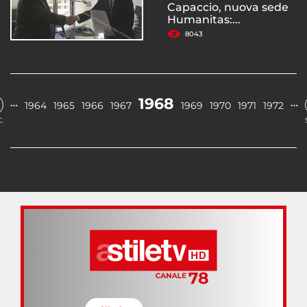
Capaccio, nuova sede
Humanitas:...
8043
1968
…
…
1964
1965
1966
1967
1969
1970
1971
1972
.