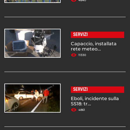
4840
SERVIZI
Capaccio, installata
rete meteo...
11330
SERVIZI
Eboli, incidente sulla
SS18: tr...
4861