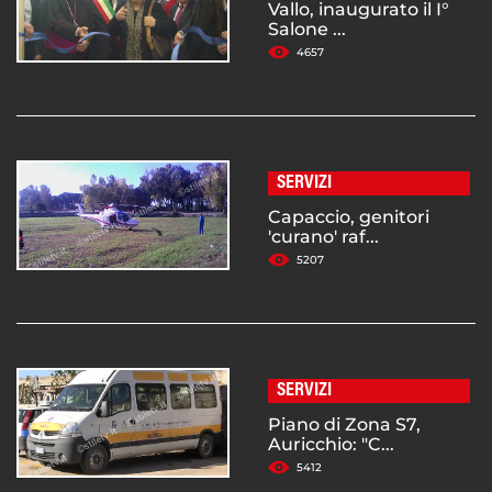
Vallo, inaugurato il I°
Salone ...
4657
SERVIZI
Capaccio, genitori
'curano' raf...
5207
SERVIZI
Piano di Zona S7,
Auricchio: "C...
5412