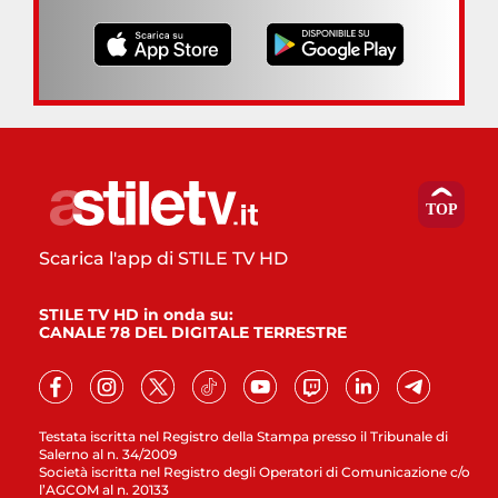
Scarica l'app di STILE TV HD
STILE TV HD in onda su:
CANALE 78 DEL DIGITALE TERRESTRE
Testata iscritta nel Registro della Stampa presso il Tribunale di
Salerno al n. 34/2009
Società iscritta nel Registro degli Operatori di Comunicazione c/o
l’AGCOM al n. 20133