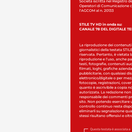
Società iscritta nel Registro de
Operatori di Comunicazione c
l’AGCOM al n. 20133
STILE TV HD in onda su:
CANALE 78 DEL DIGITALE T
La riproduzione dei contenuti
giornalistici della testata STI
riservata. Pertanto, è vietata l
riproduzione e l’uso, anche par
testi, fotografie, contenuti au
filmati, loghi, grafiche aziendal
pubblicitarie, con qualsiasi di
elettronico/digitale o per mez
fotocopie, registrazioni, cover
quanto è ascrivibile a copia n
autorizzata. La redazione non
responsabile dei commenti pr
sito. Non potendo esercitare 
controllo continuo resta dispo
eliminarli su segnalazione qual
stessi risultano offensivi e oltr