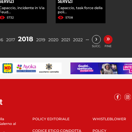
SERVIZI
SERVIZI
Capaccio, incidente in Via
Capaccio, task force della
Feud...
poli...
5732
5708
»
›
2018
…
16
2017
2019
2020
2021
2022
SUCC.
FINE
lla
POLICY EDITORIALE
WHISTLEBLOWER
Salerno al
CODICE ETICO CONDOTTA
POLICY