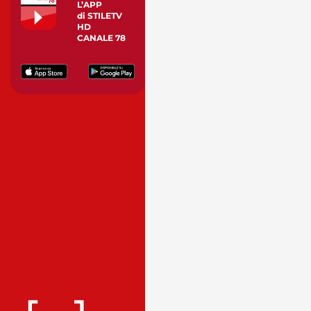
L’APP
di STILETV
HD
CANALE 78