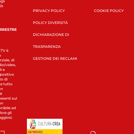
gli
/o
PRIVACY POLICY
COOKIE POLICY
POLICY DIVERSITÀ
ERRESTRE
DICHIARAZIONE DI
TRASPARENZA
LETV è
a
GESTIONE DEI RECLAMI
ziale, di
dio/video,
i e
spositivo
zo di
 e tutto
on
 è
esenti sul
un
nibile ad
ora gli
aggiosi.