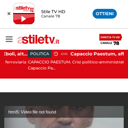
Stile TV HD
OTTIENI
Canale 78
Caos alla stazione di Eboli, alterco a bordo: malore per la capotreno e Intercity per Taranto fermo per ore
POLITICA
12:02
oviaria
CAPACCIO PAESTUM. Crisi politico-amministrativa a
Capaccio Pa...
html5: Video file not found