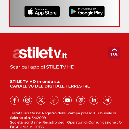
Scarica l'app di STILE TV HD
STILE TV HD in onda su:
CANALE 78 DEL DIGITALE TERRESTRE
Testata iscritta nel Registro della Stampa presso il Tribunale di
Salerno al n. 34/2009
Società iscritta nel Registro degli Operatori di Comunicazione c/o
l’AGCOM al n. 20133