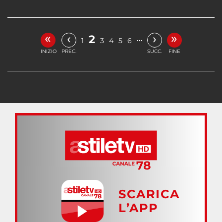
«
»
‹
›
2
…
1
3
4
5
6
INIZIO
PREC.
SUCC.
FINE
SCARICA
L’APP