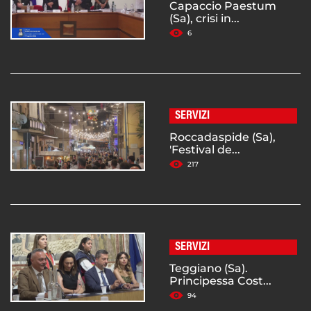
Capaccio Paestum
(Sa), crisi in...
6
SERVIZI
Roccadaspide (Sa),
'Festival de...
217
SERVIZI
Teggiano (Sa).
Principessa Cost...
94