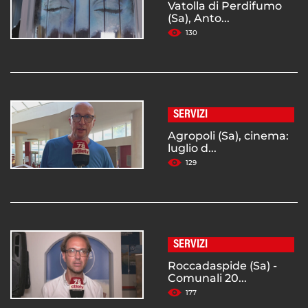
Vatolla di Perdifumo
(Sa), Anto...
130
SERVIZI
Agropoli (Sa), cinema:
luglio d...
129
SERVIZI
Roccadaspide (Sa) -
Comunali 20...
177