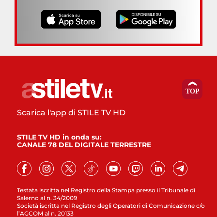
Scarica l'app di STILE TV HD
STILE TV HD in onda su:
CANALE 78 DEL DIGITALE TERRESTRE
Testata iscritta nel Registro della Stampa presso il Tribunale di
Salerno al n. 34/2009
Società iscritta nel Registro degli Operatori di Comunicazione c/o
l’AGCOM al n. 20133