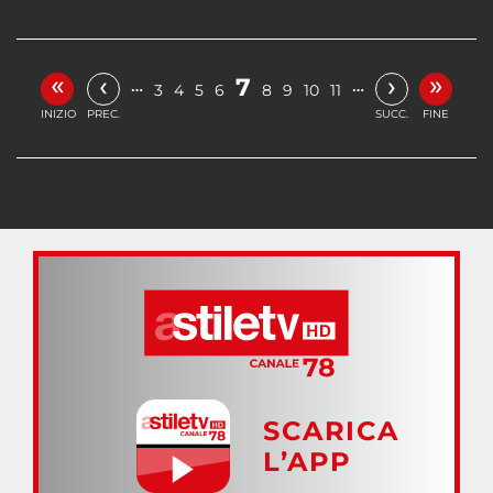
«
»
‹
›
7
…
…
3
4
5
6
8
9
10
11
INIZIO
PREC.
SUCC.
FINE
SCARICA
L’APP