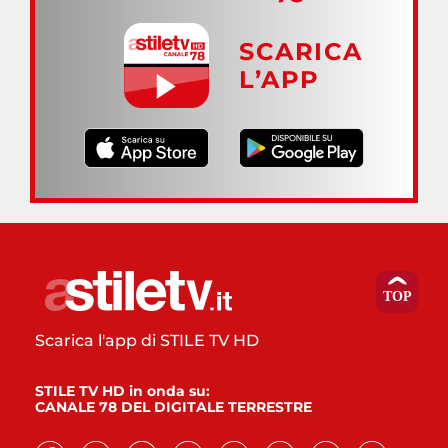
SCARICA
L’APP
Scarica l'app di STILE TV HD
STILE TV HD in onda su:
CANALE 78 DEL DIGITALE TERRESTRE