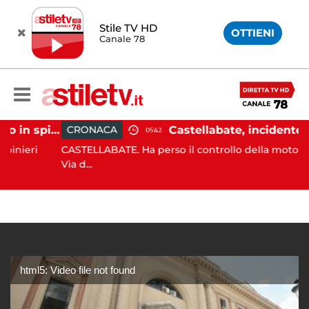
Stile TV HD
OTTIENI
Canale 78
Ischia, pusher sorpreso in spiaggia da carabinieri in Vespa
CRONACA
05:42
eri
CASTELLABATE. Ha perso il controllo della moto lungo l
Via d...
html5: Video file not found