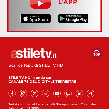
L’APP
Scarica l'app di STILE TV HD
STILE TV HD in onda su:
CANALE 78 DEL DIGITALE TERRESTRE
Testata iscritta nel Registro della Stampa presso il Tribunale di
Salerno al n. 34/2009