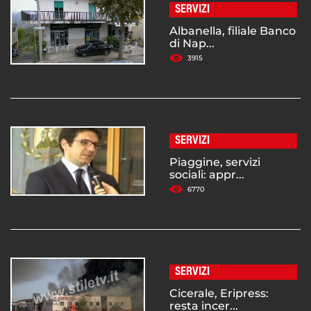
SERVIZI
Albanella, filiale Banco
di Nap...
3915
SERVIZI
Piaggine, servizi
sociali: appr...
6770
SERVIZI
Cicerale, Eripress:
resta incer...