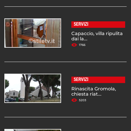
SERVIZI
Capaccio, villa ripulita
dai la...
1766
SERVIZI
Rinascita Gromola,
chiesta riat...
5203