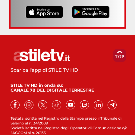
Scarica l'app di STILE TV HD
STILE TV HD in onda su:
CANALE 78 DEL DIGITALE TERRESTRE
Testata iscritta nel Registro della Stampa presso il Tribunale di
Salerno al n. 34/2009
Società iscritta nel Registro degli Operatori di Comunicazione c/o
l’AGCOM al n. 20133