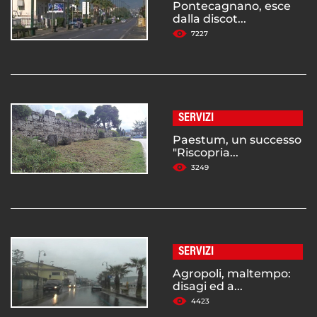
Pontecagnano, esce
dalla discot...
7227
SERVIZI
Paestum, un successo
"Riscopria...
3249
SERVIZI
Agropoli, maltempo:
disagi ed a...
4423