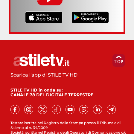
Scarica l'app di STILE TV HD
STILE TV HD in onda su:
CANALE 78 DEL DIGITALE TERRESTRE
Testata iscritta nel Registro della Stampa presso il Tribunale di
Salerno al n. 34/2009
Società iscritta nel Registro degli Operatori di Comunicazione c/o