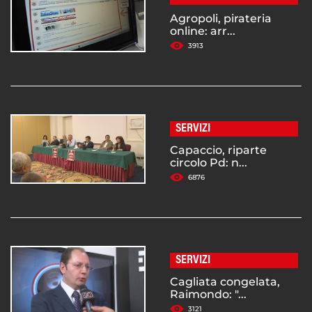
Agropoli, pirateria
online: arr...
3913
SERVIZI
Capaccio, riparte
circolo Pd: n...
6876
SERVIZI
Cagliata congelata,
Raimondo: "...
3121