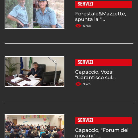
SERVIZI
Forestale&Mazzette,
spunta la "...
5768
SERVIZI
Capaccio, Voza:
"Garantisco sul...
9323
SERVIZI
Capaccio, "Forum dei
giovani" i...