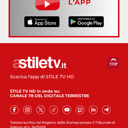
L’APP
Scarica l'app di STILE TV HD
STILE TV HD in onda su:
CANALE 78 DEL DIGITALE TERRESTRE
Testata iscritta nel Registro della Stampa presso il Tribunale di
Salerno al n. 34/2009