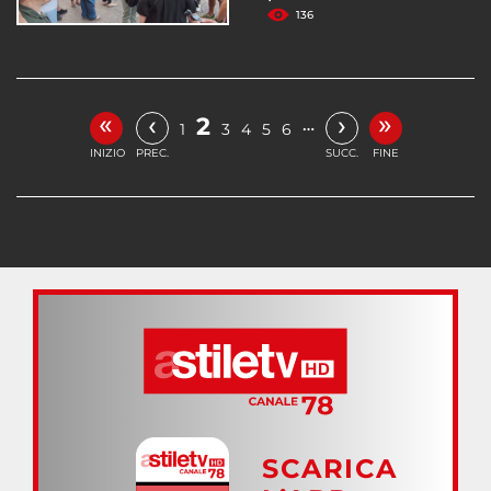
136
«
»
‹
›
2
…
1
3
4
5
6
INIZIO
PREC.
SUCC.
FINE
SCARICA