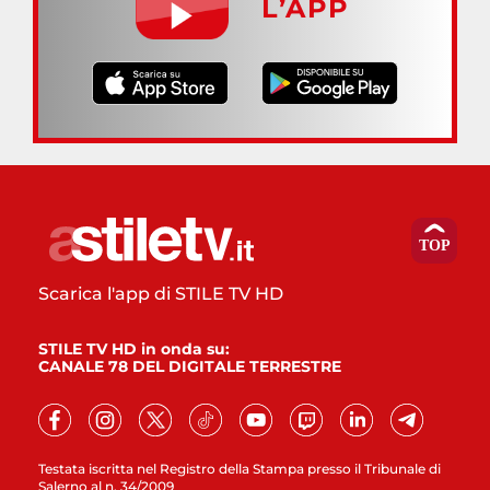
L’APP
Scarica l'app di STILE TV HD
STILE TV HD in onda su:
CANALE 78 DEL DIGITALE TERRESTRE
Testata iscritta nel Registro della Stampa presso il Tribunale di
Salerno al n. 34/2009