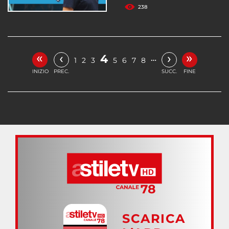
238
«
»
‹
›
4
…
1
2
3
5
6
7
8
INIZIO
PREC.
SUCC.
FINE
SCARICA