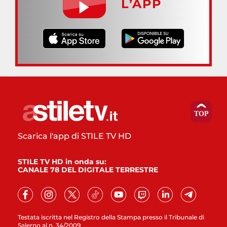
L’APP
Scarica l'app di STILE TV HD
STILE TV HD in onda su:
CANALE 78 DEL DIGITALE TERRESTRE
Testata iscritta nel Registro della Stampa presso il Tribunale di
Salerno al n. 34/2009