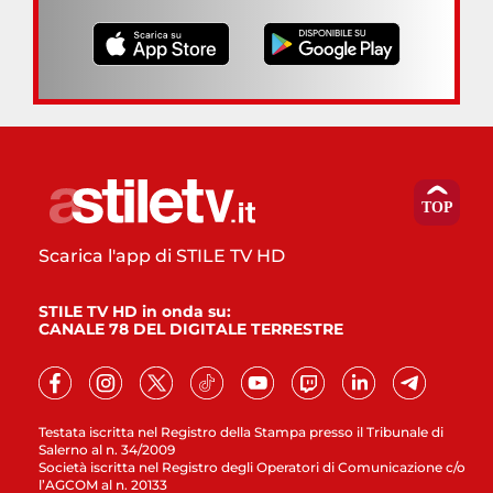
Scarica l'app di STILE TV HD
STILE TV HD in onda su:
CANALE 78 DEL DIGITALE TERRESTRE
Testata iscritta nel Registro della Stampa presso il Tribunale di
Salerno al n. 34/2009
Società iscritta nel Registro degli Operatori di Comunicazione c/o
l’AGCOM al n. 20133