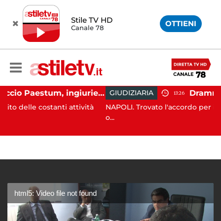
Stile TV HD
OTTIENI
Canale 78
Capaccio Paestum, ingiurie alla Polizia Municipale sui social: indagato un cittadino
GIUDIZIARIA
13:26
tanti attività
NAPOLI. Trovato l'accordo per il risarcimento 
o...
html5: Video file not found