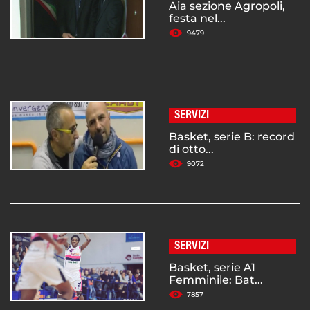
Aia sezione Agropoli,
festa nel...
9479
SERVIZI
Basket, serie B: record
di otto...
9072
SERVIZI
Basket, serie A1
Femminile: Bat...
7857