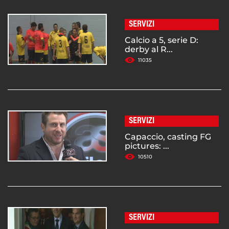
SERVIZI
Calcio a 5, serie D:
derby al R...
11035
SERVIZI
Capaccio, casting FG
pictures: ...
10510
SERVIZI