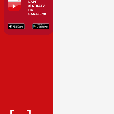
L’APP
di STILETV
HD
CANALE 78