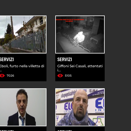
SERVIZI
SERVIZI
Eboli, furto nella villetta di
Giffoni Sei Casali, attentati
...
i...
7026
5105