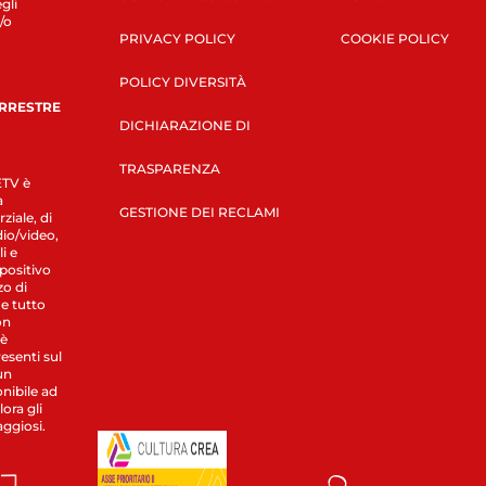
gli
/o
PRIVACY POLICY
COOKIE POLICY
POLICY DIVERSITÀ
ERRESTRE
DICHIARAZIONE DI
TRASPARENZA
LETV è
a
GESTIONE DEI RECLAMI
ziale, di
dio/video,
i e
spositivo
zo di
 e tutto
on
 è
esenti sul
un
nibile ad
ora gli
aggiosi.