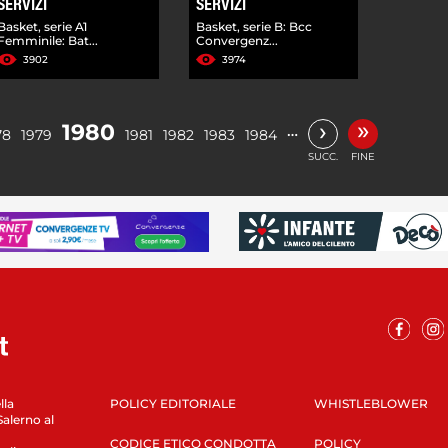
SERVIZI
SERVIZI
Basket, serie A1
Basket, serie B: Bcc
Femminile: Bat...
Convergenz...
3902
3974
»
›
1980
…
78
1979
1981
1982
1983
1984
SUCC.
FINE
lla
POLICY EDITORIALE
WHISTLEBLOWER
Salerno al
CODICE ETICO CONDOTTA
POLICY