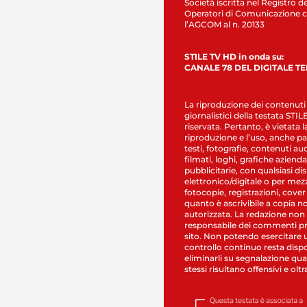
Società iscritta nel Registro de
Operatori di Comunicazione c
l’AGCOM al n. 20133
STILE TV HD in onda su:
CANALE 78 DEL DIGITALE T
La riproduzione dei contenuti
giornalistici della testata STI
riservata. Pertanto, è vietata l
riproduzione e l’uso, anche par
testi, fotografie, contenuti au
filmati, loghi, grafiche aziendal
pubblicitarie, con qualsiasi di
elettronico/digitale o per mez
fotocopie, registrazioni, cover
quanto è ascrivibile a copia n
autorizzata. La redazione non
responsabile dei commenti pr
sito. Non potendo esercitare 
controllo continuo resta dispo
eliminarli su segnalazione qual
stessi risultano offensivi e oltr