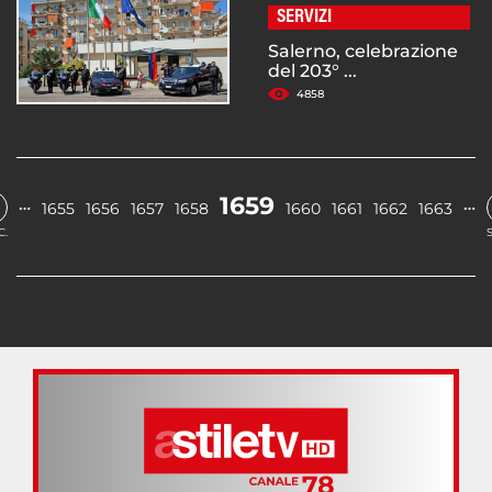
SERVIZI
Salerno, celebrazione
del 203° ...
4858
1659
…
…
1655
1656
1657
1658
1660
1661
1662
1663
C.