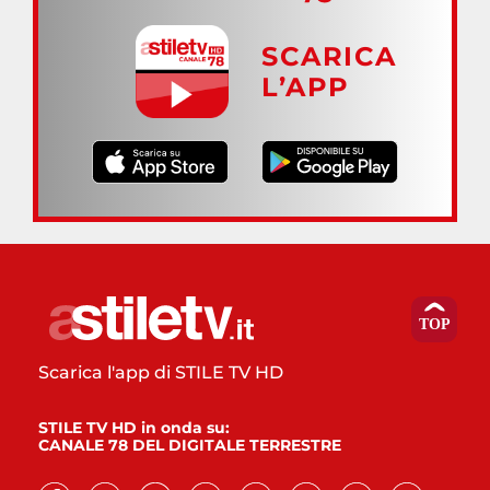
SCARICA
L’APP
Scarica l'app di STILE TV HD
STILE TV HD in onda su:
CANALE 78 DEL DIGITALE TERRESTRE