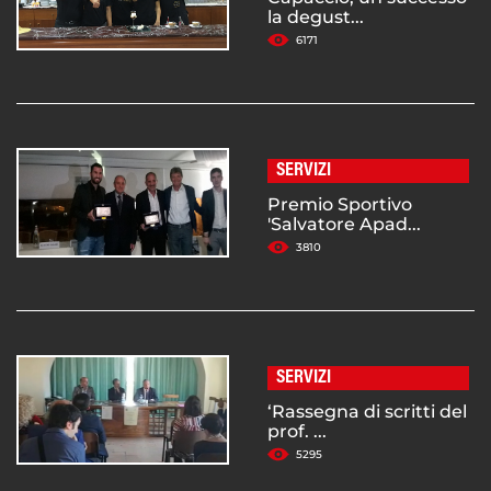
la degust...
6171
SERVIZI
Premio Sportivo
'Salvatore Apad...
3810
SERVIZI
‘Rassegna di scritti del
prof. ...
5295