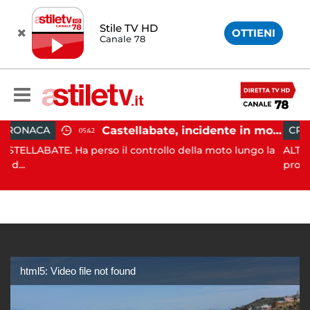
Stile TV HD
OTTIENI
Canale 78
Castellabate, incidente in moto: 27enne in ospedale
CRONACA
05:42
18:11
a perso il controllo della moto lungo la
ALTAVILLA SILENTINA
progn...
html5: Video file not found