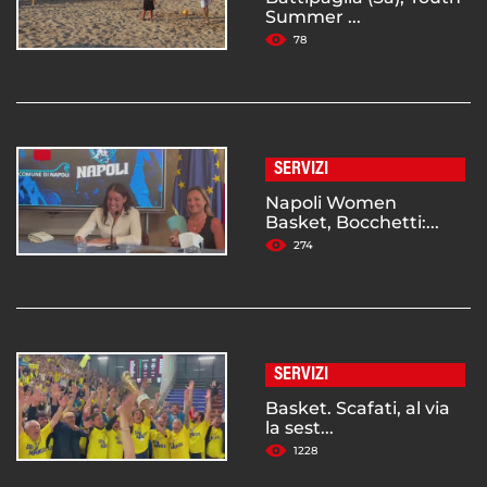
Summer ...
78
SERVIZI
Napoli Women
Basket, Bocchetti:...
274
SERVIZI
Basket. Scafati, al via
la sest...
1228