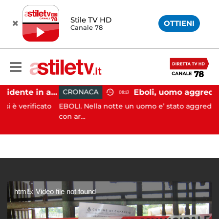
Stile TV HD
OTTIENI
Canale 78
Pontecagnano, incidente in autostrada: 5 giovani feriti
CRONACA
08:13
ificato
EBOLI. Nella notte un uomo e’ stato aggredito e ferit
con ar...
html5: Video file not found