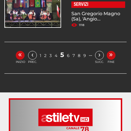
SERVIZI
San Gregorio Magno
(Sa), 'Angio...
1118
«
»
‹
›
5
…
1
2
3
4
6
7
8
9
INIZIO
PREC.
SUCC.
FINE