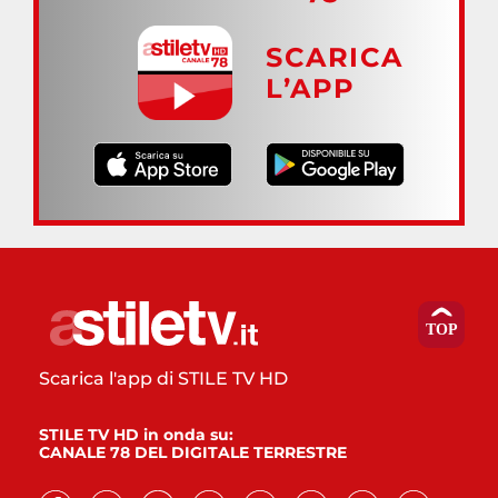
SCARICA
L’APP
Scarica l'app di STILE TV HD
STILE TV HD in onda su:
CANALE 78 DEL DIGITALE TERRESTRE