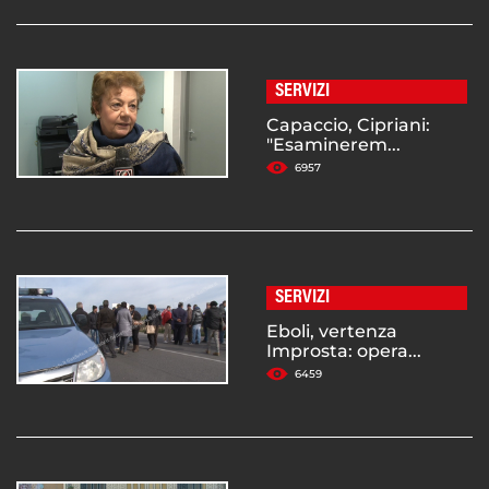
SERVIZI
Capaccio, Cipriani:
"Esaminerem...
6957
SERVIZI
Eboli, vertenza
Improsta: opera...
6459