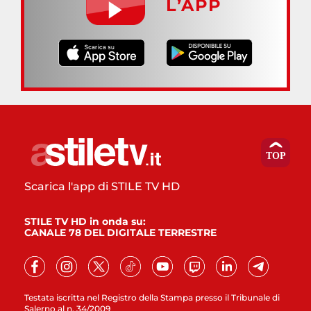
L’APP
Scarica l'app di STILE TV HD
STILE TV HD in onda su:
CANALE 78 DEL DIGITALE TERRESTRE
Testata iscritta nel Registro della Stampa presso il Tribunale di
Salerno al n. 34/2009