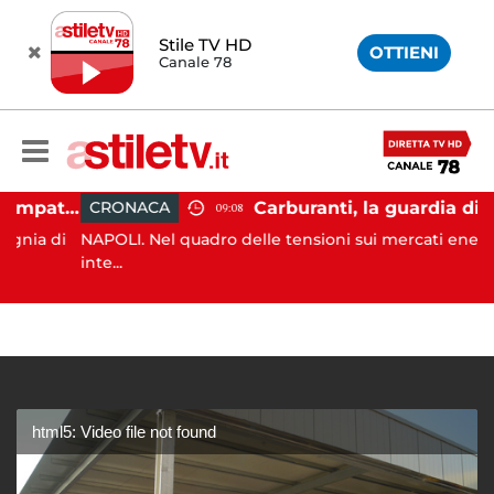
Stile TV HD
OTTIENI
Canale 78
Napoli, operazione Alto Impatto: trovate 252 dosi di droga
Carburanti, la guardia di finanza rafforza i controlli: sequestri e de
CRONACA
09:08
a di
NAPOLI. Nel quadro delle tensioni sui mercati energetici
inte...
html5: Video file not found