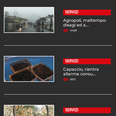
SERVIZI
Agropoli, maltempo:
disagi ed a...
4428
SERVIZI
Capaccio, rientra
allarme consu...
3613
SERVIZI