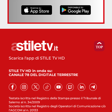
Scarica l'app di STILE TV HD
STILE TV HD in onda su:
CANALE 78 DEL DIGITALE TERRESTRE
Testata iscritta nel Registro della Stampa presso il Tribunale di
Salerno al n. 34/2009
Società iscritta nel Registro degli Operatori di Comunicazione c/o
l’AGCOM al n. 20133