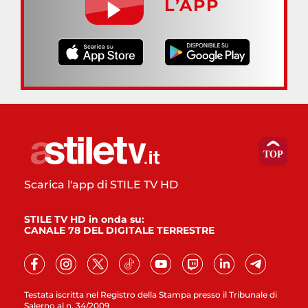
L’APP
Scarica l'app di STILE TV HD
STILE TV HD in onda su:
CANALE 78 DEL DIGITALE TERRESTRE
Testata iscritta nel Registro della Stampa presso il Tribunale di
Salerno al n. 34/2009