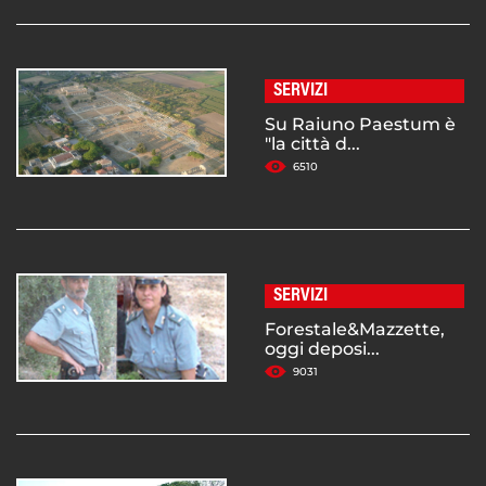
SERVIZI
Su Raiuno Paestum è
"la città d...
6510
SERVIZI
Forestale&Mazzette,
oggi deposi...
9031