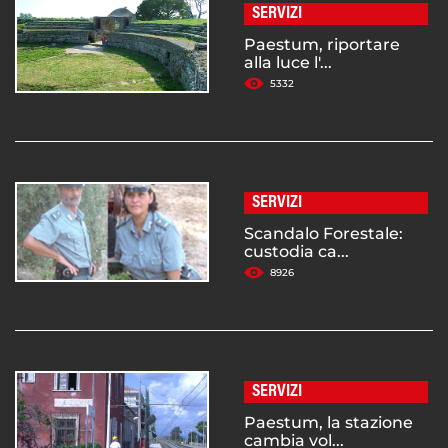
SERVIZI
Paestum, riportare
alla luce l'...
5332
SERVIZI
Scandalo Forestale:
custodia ca...
8926
SERVIZI
Paestum, la stazione
cambia vol...